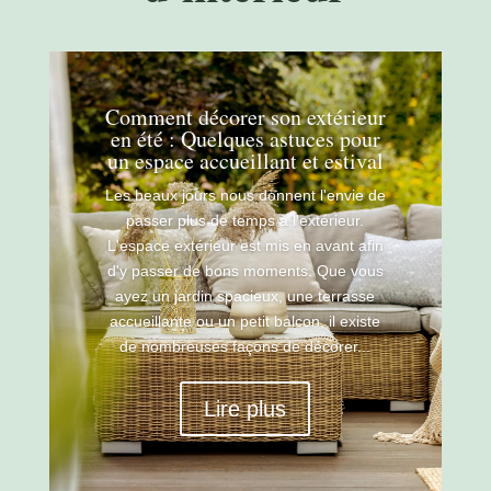
Comment décorer son extérieur
en été : Quelques astuces pour
un espace accueillant et estival
Les beaux jours nous donnent l'envie de
passer plus de temps à l'extérieur.
L'espace extérieur est mis en avant afin
d'y passer de bons moments. Que vous
ayez un jardin spacieux, une terrasse
accueillante ou un petit balcon, il existe
de nombreuses façons de décorer...
Lire plus