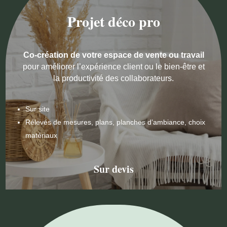
Projet déco pro
Co-création de votre espace de vente ou travail
pour améliorer l’expérience client ou le bien-être et
la productivité des collaborateurs.
Sur site
Rélevés de mesures, plans, planches d’ambiance, choix
matériaux
Sur devis