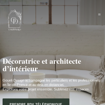
Décoratrice et architecte
d’intérieur
Goueli Design accompagne les particuliers et les professionnels
en Île-de-France et au delà en distanciel.
Explorons votre projet ensemble. Sublimez vos espaces.
PRENDRE RDV TÉLÉPHONIQUE